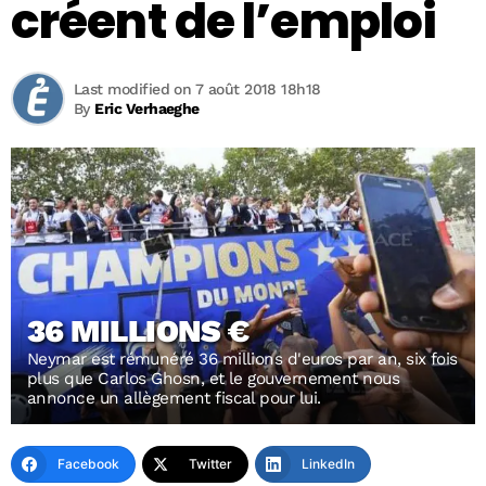
créent de l’emploi
Last modified on 7 août 2018 18h18
By
Eric Verhaeghe
36 MILLIONS €
Neymar est rémunéré 36 millions d'euros par an, six fois
plus que Carlos Ghosn, et le gouvernement nous
annonce un allègement fiscal pour lui.
Facebook
Twitter
LinkedIn