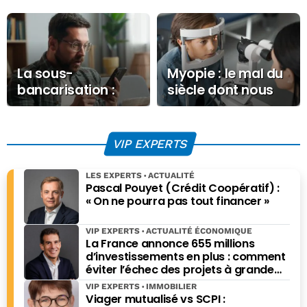
La sous-
Myopie : le mal du
bancarisation :
siècle dont nous
l’inclusion devient
refusons encore
un impératif
de voir l’ampleur
collectif
VIP EXPERTS
LES EXPERTS
ACTUALITÉ
Pascal Pouyet (Crédit Coopératif) :
« On ne pourra pas tout financer »
VIP EXPERTS
ACTUALITÉ ÉCONOMIQUE
La France annonce 655 millions
d’investissements en plus : comment
éviter l’échec des projets à grande
échelle ?
VIP EXPERTS
IMMOBILIER
Viager mutualisé vs SCPI :