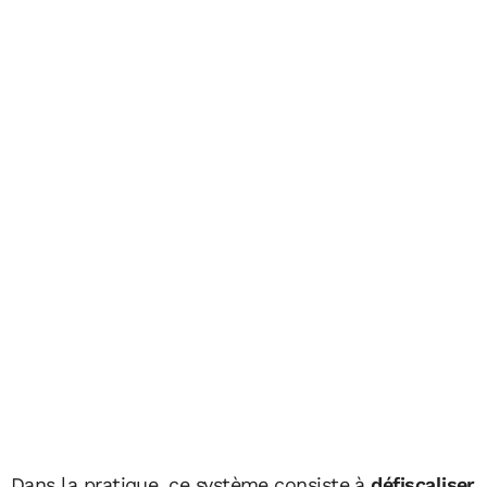
Dans la pratique, ce système consiste à
défiscaliser