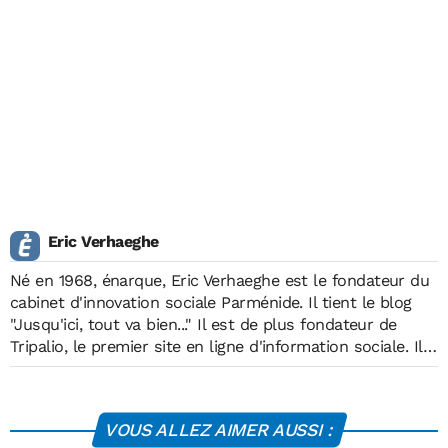
Eric Verhaeghe
Né en 1968, énarque, Eric Verhaeghe est le fondateur du
cabinet d'innovation sociale Parménide. Il tient le blog
"Jusqu'ici, tout va bien..."
Il est de plus fondateur de
Tripalio
, le premier site en ligne d'information sociale. Il
est également l'auteur d'ouvrages dont
" Jusqu'ici tout
va bien "
. Il a récemment publié:
" Faut-il quitter la France
? "
VOUS ALLEZ AIMER AUSSI :