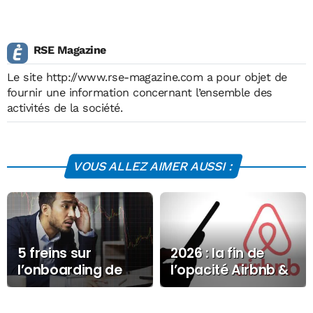
RSE Magazine
Le site
http://www.rse-magazine.com
a pour objet de
fournir une information concernant l’ensemble des
activités de la société.
VOUS ALLEZ AIMER AUSSI :
5 freins sur
2026 : la fin de
l’onboarding de
l’opacité Airbnb &
nouveaux
co : le réveil forcé
utilisateurs
du marché de la