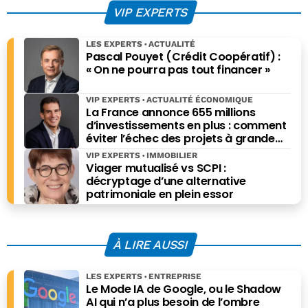
location
VIP EXPERTS
touristique
LES EXPERTS
ACTUALITÉ
Pascal Pouyet (Crédit Coopératif) :
« On ne pourra pas tout financer »
VIP EXPERTS
ACTUALITÉ ÉCONOMIQUE
La France annonce 655 millions
d’investissements en plus : comment
éviter l’échec des projets à grande
échelle ?
VIP EXPERTS
IMMOBILIER
Viager mutualisé vs SCPI :
décryptage d’une alternative
patrimoniale en plein essor
À LIRE AUSSI
LES EXPERTS
ENTREPRISE
Le Mode IA de Google, ou le Shadow
AI qui n’a plus besoin de l’ombre