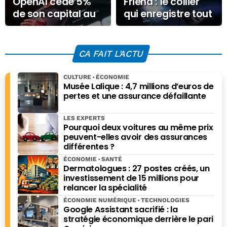
OpenAI cède 5%
Friend : le collier
de son capital au
qui enregistre tout
gouvernement
ne sera pas
américain
disponible en
Europe
CA FAIT L'ACTU
CULTURE
ÉCONOMIE
Musée Lalique : 4,7 millions d’euros de
pertes et une assurance défaillante
LES EXPERTS
Pourquoi deux voitures au même prix
peuvent-elles avoir des assurances
différentes ?
ÉCONOMIE
SANTÉ
Dermatologues : 27 postes créés, un
investissement de 15 millions pour
relancer la spécialité
ÉCONOMIE NUMÉRIQUE
TECHNOLOGIES
Google Assistant sacrifié : la
stratégie économique derrière le pari