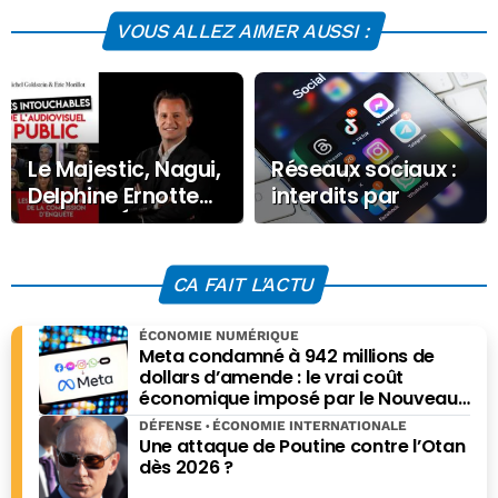
VOUS ALLEZ AIMER AUSSI :
Le Majestic, Nagui,
Réseaux sociaux :
Delphine Ernotte…
interdits par
le livre d’Éric
Londres aux moins
Morillot secoue
de 16 ans
déjà l’audiovisuel
CA FAIT L'ACTU
public
ÉCONOMIE NUMÉRIQUE
Meta condamné à 942 millions de
dollars d’amende : le vrai coût
économique imposé par le Nouveau-
Mexique
DÉFENSE
ÉCONOMIE INTERNATIONALE
Une attaque de Poutine contre l’Otan
dès 2026 ?