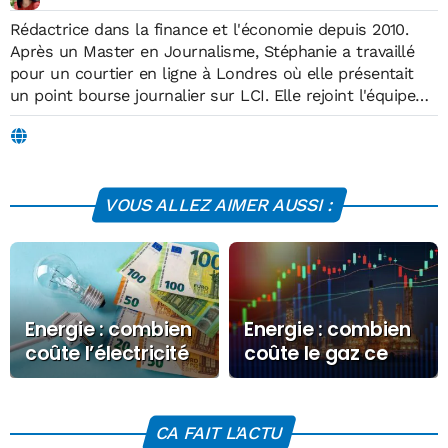
Rédactrice dans la finance et l'économie depuis 2010.
Après un Master en Journalisme, Stéphanie a travaillé
pour un courtier en ligne à Londres où elle présentait
un point bourse journalier sur LCI. Elle rejoint l'équipe
d'Économie Matin en 2019, où elle écrit sur des sujets
liés à l'économie, la finance, les technologies,
l'environnement, l'énergie et l'éducation.
VOUS ALLEZ AIMER AUSSI :
Energie : combien
Energie : combien
coûte l’électricité
coûte le gaz ce
ce Mardi 17 mars
Vendredi 5
2026 ?
décembre 2025 ?
CA FAIT L'ACTU