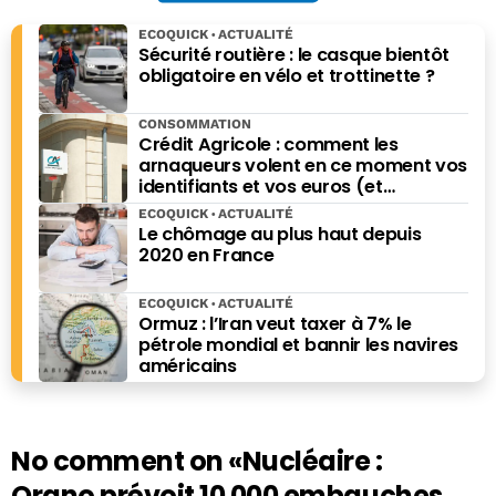
ECOQUICK
ACTUALITÉ
Sécurité routière : le casque bientôt
obligatoire en vélo et trottinette ?
CONSOMMATION
Crédit Agricole : comment les
arnaqueurs volent en ce moment vos
identifiants et vos euros (et
comment vous protéger)
ECOQUICK
ACTUALITÉ
Le chômage au plus haut depuis
2020 en France
ECOQUICK
ACTUALITÉ
Ormuz : l’Iran veut taxer à 7% le
pétrole mondial et bannir les navires
américains
No comment on
«Nucléaire :
Orano prévoit 10 000 embauches