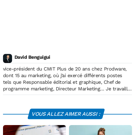
David Benguigui
vice-président du CMIT Plus de 20 ans chez Prodware,
dont 15 au marketing, où j’ai exercé différents postes
tels que Responsable éditorial et graphique, Chef de
programme marketing, Directeur Marketing… Je travaille
désormais au niveau Corp., en tant que Social Media &
Content Management Director. Ma principale mission est
de faire rayonner la marque et d’accroître sa notoriété à
VOUS ALLEZ AIMER AUSSI :
travers les initiatives suivantes : lancement d’une
content factory, d’un programme mondial d’employee
advocacy, accélération de notre empreinte digitale