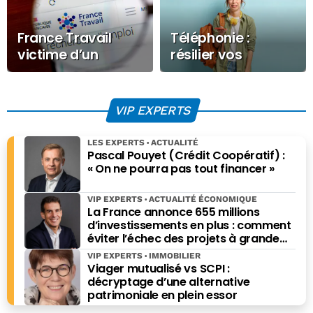
(réseaux sociaux, SEO, SEA…).
France Travail
Téléphonie :
victime d’un
résilier vos
nouveau
abonnements va
piratage : des
vous coûter plus
données
cher
VIP EXPERTS
personnelles ont
été volées
LES EXPERTS
ACTUALITÉ
Pascal Pouyet (Crédit Coopératif) :
« On ne pourra pas tout financer »
VIP EXPERTS
ACTUALITÉ ÉCONOMIQUE
La France annonce 655 millions
d’investissements en plus : comment
éviter l’échec des projets à grande
échelle ?
VIP EXPERTS
IMMOBILIER
Viager mutualisé vs SCPI :
décryptage d’une alternative
patrimoniale en plein essor