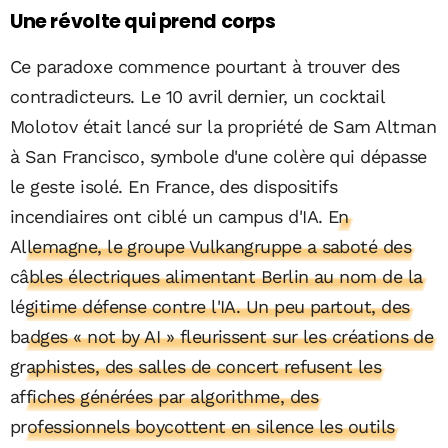
Une révolte qui prend corps
Ce paradoxe commence pourtant à trouver des
contradicteurs. Le 10 avril dernier, un cocktail
Molotov était lancé sur la propriété de Sam Altman
à San Francisco, symbole d'une colère qui dépasse
le geste isolé. En France, des dispositifs
incendiaires ont ciblé un campus d'IA.
En
Allemagne, le groupe Vulkangruppe a saboté des
câbles électriques alimentant Berlin au nom de la
légitime défense contre l'IA. Un peu partout, des
badges « not by AI » fleurissent sur les créations de
graphistes, des salles de concert refusent les
affiches générées par algorithme, des
professionnels boycottent en silence les outils