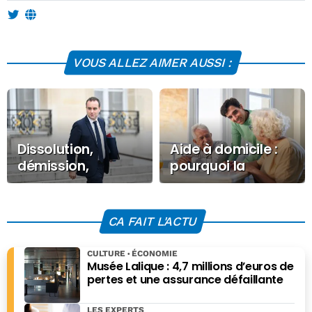
VOUS ALLEZ AIMER AUSSI :
Dissolution,
Aide à domicile :
démission,
pourquoi la
nouveau Premier
facture va
ministre : ce que
grimper dès 70
Lecornu a
ans
CA FAIT L'ACTU
annoncé au 20
heures
CULTURE
ÉCONOMIE
Musée Lalique : 4,7 millions d’euros de
pertes et une assurance défaillante
LES EXPERTS