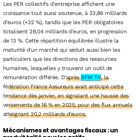
Les PER collectifs d'entreprise affichent une
croissance tout aussi soutenue, à 33,86 milliards
d'euros (+22 %), tandis que les PER obligatoires
totalisent 28,04 milliards d'euros, en progression
de 13 %. Cette répartition équilibrée illustre la
maturité d'un marché qui séduit aussi bien les
particuliers que les directions des ressources
humaines, lesquelles y trouvent un outil de
rémunération différée.
D'après
BFM TV
, la
fédération France Assureurs avait anticipé cette
tendance dès janvier, en signalant une hausse des
versements de 16 % en 2025, pour des flux annuels
atteignant 20,2 milliards d'euros.
Mécanismes et avantages fiscaux : un