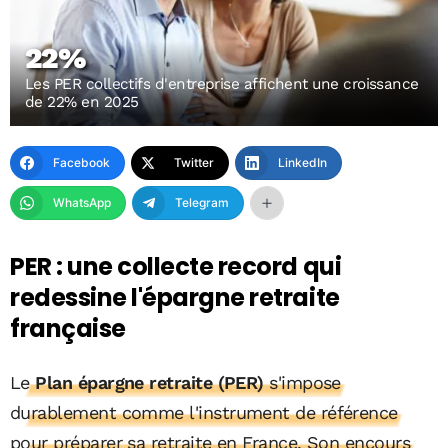
22%
Les PER collectifs d'entreprise affichent une croissance
de 22% en 2025
Facebook
Twitter
LinkedIn
WhatsApp
Telegram
PER : une collecte record qui
redessine l'épargne retraite
française
Le
Plan épargne retraite (PER)
s'impose
durablement comme l'instrument de référence
pour préparer sa retraite en France. Son encours