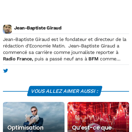
Jean-Baptiste Giraud
Jean-Baptiste Giraud
est le fondateur et directeur de la
rédaction d'Economie Matin. Jean-Baptiste Giraud a
commencé sa carrière comme journaliste reporter à
Radio France,
puis a passé neuf ans à
BFM
comme
reporter, matinalier, chroniqueur et intervieweur. En
parallèle, il était également journaliste pour
TF1, où il
réalisait des reportages et des programmes courts
diffusés en prime-time.
En 2004, il fonde Economie
VOUS ALLEZ AIMER AUSSI :
Matin, qui devient le premier hebdomadaire économique
français. Celui-ci atteint une diffusion de 600.000
exemplaires (OJD) en juin 2006. Un fonds economique
espagnol prendra le contrôle de l'hebdomadaire en 2007.
Après avoir créé dans la foulée plusieurs entreprises
(Versailles Events,
Versailles+
, Les Editions Digitales),
Optimisation
Qu’est-ce que
Jean-Baptiste Giraud a participé en 2010/2011 au