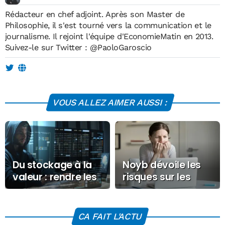
Rédacteur en chef adjoint. Après son Master de
Philosophie, il s'est tourné vers la communication et le
journalisme. Il rejoint l'équipe d'EconomieMatin en 2013.
Suivez-le sur Twitter :
@PaoloGaroscio
VOUS ALLEZ AIMER AUSSI :
Du stockage à la
Noyb dévoile les
valeur : rendre les
risques sur les
données
données
financières prêtes
personnelles avec
pour l’IA
TikTok et Grindr
CA FAIT L'ACTU