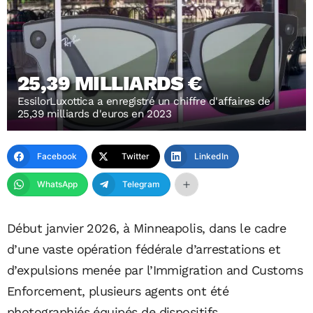
25,39 MILLIARDS €
EssilorLuxottica a enregistré un chiffre d'affaires de
25,39 milliards d'euros en 2023
Facebook
Twitter
LinkedIn
WhatsApp
Telegram
Début janvier 2026, à Minneapolis, dans le cadre
d’une vaste opération fédérale d’arrestations et
d’expulsions menée par l’Immigration and Customs
Enforcement, plusieurs agents ont été
photographiés équipés de dispositifs