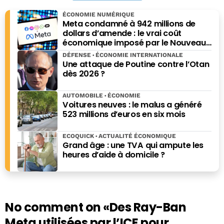
générative
ÉCONOMIE NUMÉRIQUE
Meta condamné à 942 millions de
dollars d’amende : le vrai coût
économique imposé par le Nouveau-
Mexique
DÉFENSE
ÉCONOMIE INTERNATIONALE
Une attaque de Poutine contre l’Otan
dès 2026 ?
AUTOMOBILE
ÉCONOMIE
Voitures neuves : le malus a généré
523 millions d’euros en six mois
ECOQUICK
ACTUALITÉ ÉCONOMIQUE
Grand âge : une TVA qui ampute les
heures d’aide à domicile ?
No comment on
«Des Ray-Ban
Meta utilisées par l’ICE pour