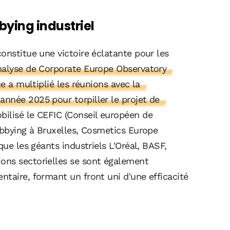
bying industriel
onstitue une victoire éclatante pour les
nalyse de Corporate Europe Observatory
ue a multiplié les réunions avec la
nnée 2025 pour torpiller le projet de
bilisé le CEFIC (Conseil européen de
obbying à Bruxelles, Cosmetics Europe
que les géants industriels L'Oréal, BASF,
ons sectorielles se sont également
taire, formant un front uni d'une efficacité