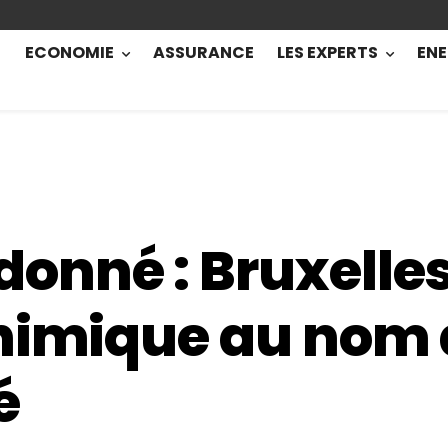
ECONOMIE
ASSURANCE
LES EXPERTS
ENE
nné : Bruxelles 
himique au nom 
é