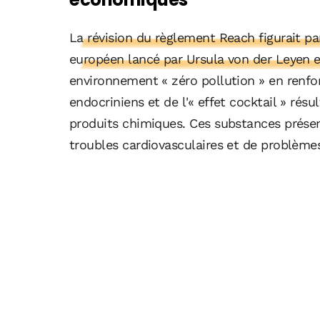
La révision du règlement Reach figurait p
européen lancé par Ursula von der Leyen 
environnement « zéro pollution » en renfo
endocriniens et de l'« effet cocktail » résu
produits chimiques. Ces substances présen
troubles cardiovasculaires et de problèmes 