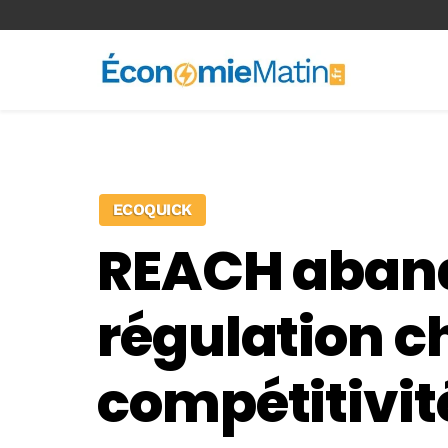
<-- Ad-inserter -->
ECOQUICK
REACH abando
régulation c
compétitivit