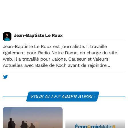
Jean-Baptiste Le Roux
Jean-Baptiste Le Roux est journaliste. Il travaille
également pour Radio Notre Dame, en charge du site
web. Il a travaillé pour Jalons, Causeur et Valeurs
Actuelles avec Basile de Koch avant de rejoindre
Economie Matin, à sa création, en mai 2012. Il est
diplômé de l'Institut européen de journalisme (IEJ) et
membre de l'Association des Journalistes de Défense. Il
publie de temps en temps dans la presse économique
VOUS ALLEZ AIMER AUSSI :
spécialisée.