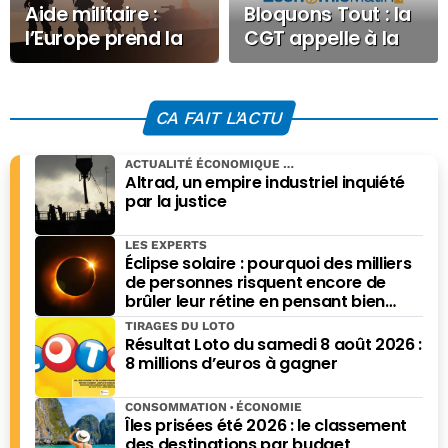
Aide militaire :
Bloquons Tout : la
l’Europe prend la
CGT appelle à la
tête du soutien à
grève nationale
l’Ukraine
dès le 10
septembre
CA FAIT L'ACTU
ACTUALITÉ ÉCONOMIQUE
Altrad, un empire industriel inquiété
par la justice
LES EXPERTS
Éclipse solaire : pourquoi des milliers
de personnes risquent encore de
brûler leur rétine en pensant bien
faire
TIRAGES DU LOTO
Résultat Loto du samedi 8 août 2026 :
8 millions d’euros à gagner
CONSOMMATION
ÉCONOMIE
Îles prisées été 2026 : le classement
des destinations par budget