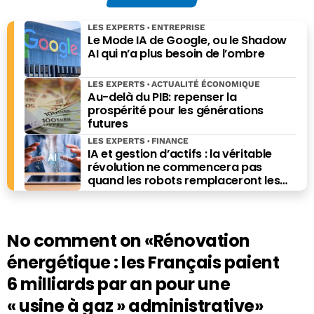
LES EXPERTS
ENTREPRISE
Le Mode IA de Google, ou le Shadow
AI qui n’a plus besoin de l’ombre
LES EXPERTS
ACTUALITÉ ÉCONOMIQUE
Au-delà du PIB: repenser la
prospérité pour les générations
futures
LES EXPERTS
FINANCE
IA et gestion d’actifs : la véritable
révolution ne commencera pas
quand les robots remplaceront les
financiers. Elle commencera quand ils
prendront les meilleures décisions.
No comment on
«Rénovation
énergétique : les Français paient
6 milliards par an pour une
« usine à gaz » administrative»