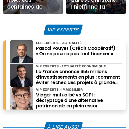
centaines de
Thieffinne, la
milliers de
nouvelle patronne
ménages qui
du syndicat CFE-
passent à côté
CGC ?
VIP EXPERTS
d’une aide sociale
LES EXPERTS
ACTUALITÉ
Pascal Pouyet (Crédit Coopératif) :
« On ne pourra pas tout financer »
VIP EXPERTS
ACTUALITÉ ÉCONOMIQUE
La France annonce 655 millions
d’investissements en plus : comment
éviter l’échec des projets à grande
échelle ?
VIP EXPERTS
IMMOBILIER
Viager mutualisé vs SCPI :
décryptage d’une alternative
patrimoniale en plein essor
À LIRE AUSSI