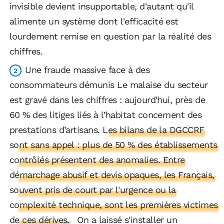
invisible devient insupportable, d'autant qu'il
alimente un système dont l'efficacité est
lourdement remise en question par la réalité des
chiffres.
Une fraude massive face à des
consommateurs démunis Le malaise du secteur
est gravé dans les chiffres : aujourd'hui, près de
60 % des litiges liés à l’habitat concernent des
prestations d’artisans.
Les bilans de la DGCCRF
sont sans appel : plus de 50 % des établissements
contrôlés présentent des anomalies. Entre
démarchage abusif et devis opaques, les Français,
souvent pris de court par l'urgence ou la
complexité technique, sont les premières victimes
de ces dérives.
On a laissé s'installer un