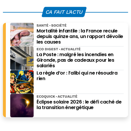
de 13 000 milliards
de la performance
d’euros
retail
CA FAIT L'ACTU
SANTÉ
SOCIÉTÉ
Mortalité infantile : la France recule
depuis quinze ans, un rapport dévoile
les causes
ECO DIGEST
ACTUALITÉ
La Poste : malgré les incendies en
Gironde, pas de cadeaux pour les
salariés
La règle d’or : l’alibi qui ne résoudra
rien
ECOQUICK
ACTUALITÉ
Éclipse solaire 2026 : le défi caché de
la transition énergétique