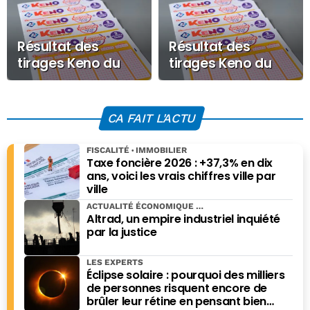
Résultat des
Résultat des
tirages Keno du
tirages Keno du
Vendredi 26 juin
Jeudi 25 juin 2026
2026
CA FAIT L'ACTU
FISCALITÉ
IMMOBILIER
Taxe foncière 2026 : +37,3% en dix
ans, voici les vrais chiffres ville par
ville
ACTUALITÉ ÉCONOMIQUE
Altrad, un empire industriel inquiété
par la justice
LES EXPERTS
Éclipse solaire : pourquoi des milliers
de personnes risquent encore de
brûler leur rétine en pensant bien