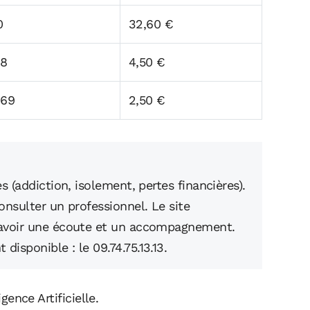
0
32,60 €
18
4,50 €
869
2,50 €
s (addiction, isolement, pertes financières).
onsulter un professionnel. Le site
avoir une écoute et un accompagnement.
isponible : le 09.74.75.13.13.
igence Artificielle.