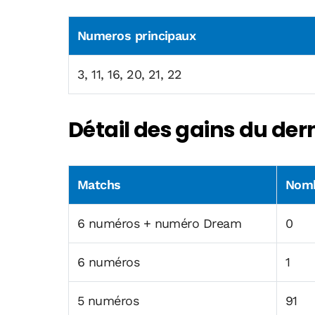
Numeros principaux
3, 11, 16, 20, 21, 22
Détail des gains du dern
Matchs
Nomb
6 numéros + numéro Dream
0
6 numéros
1
5 numéros
91