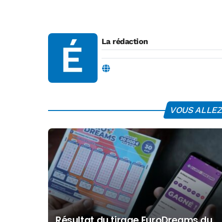
La rédaction
VOUS ALLEZ 
Résultat du tirage EuroDreams du