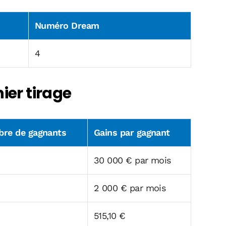
Numéro Dream
4
ier tirage
re de gagnants
Gains par gagnant
30 000 € par mois
2 000 € par mois
515,10 €