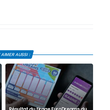
AIMER AUSSI :
Résultat du tirage EuroDreams du