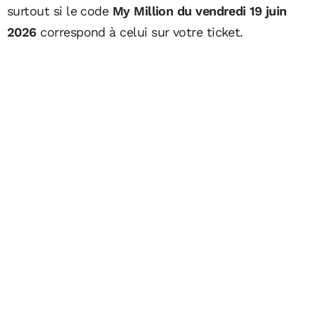
surtout si le code
My Million du vendredi 19 juin
2026
correspond à celui sur votre ticket.