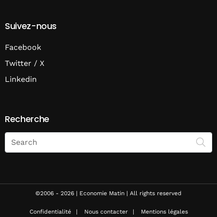
Suivez-nous
Facebook
Twitter / X
Linkedin
Recherche
Search
on
Economie
Matin
©2006 - 2026 | Economie Matin | All rights reserved
Confidentialité
Nous contacter
Mentions légales