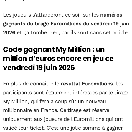
Les joueurs s'attarderont ce soir sur les
numéros
gagnants du tirage Euromillions du vendredi 19 juin
2026
et ça tombe bien, car ils sont dans cet article.
Code gagnant My Million : un
million d’euros encore en jeu ce
vendredi 19 juin 2026
En plus de connaître le
résultat Euromillions
, les
participants sont également intéressés par le tirage
My Million, qui fera à coup sûr un nouveau
millionnaire en France. Ce tirage est réservé
uniquement aux joueurs de l'Euromillions qui ont
validé leur ticket. C'est une jolie somme à gagner,