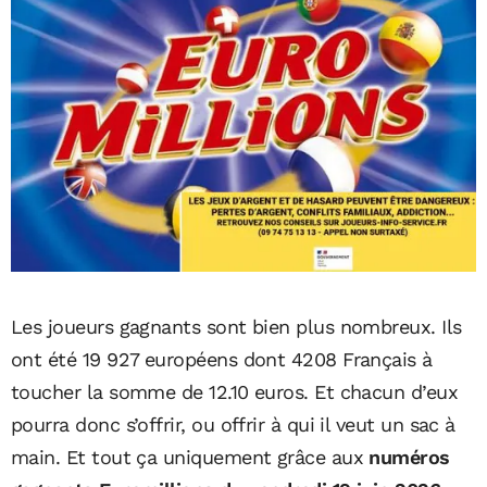
Les joueurs gagnants sont bien plus nombreux. Ils
ont été 19 927 européens dont 4208 Français à
toucher la somme de 12.10 euros. Et chacun d’eux
pourra donc s’offrir, ou offrir à qui il veut un sac à
main. Et tout ça uniquement grâce aux
numéros