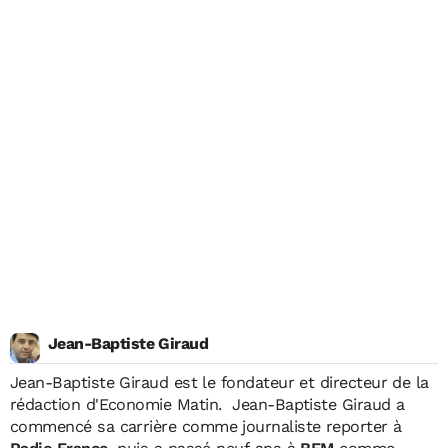
Jean-Baptiste Giraud
Jean-Baptiste Giraud
est le fondateur et directeur de la
rédaction d'Economie Matin. Jean-Baptiste Giraud a
commencé sa carrière comme journaliste reporter à