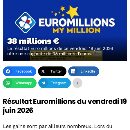
38 millions €
Le résultat Euromillions de ce vendredi 19 juin 2026
offre une cagnotte de 38 millions d'euros.
Facebook
Twitter
LinkedIn
WhatsApp
Telegram
Résultat Euromillions du vendredi 19
juin 2026
Les gains sont par ailleurs nombreux. Lors du