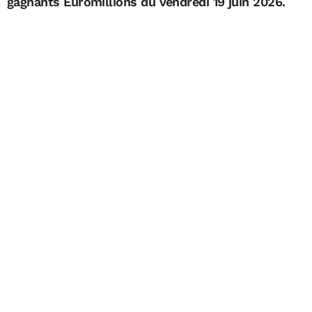
gagnants Euromillions du vendredi 19 juin 2026.