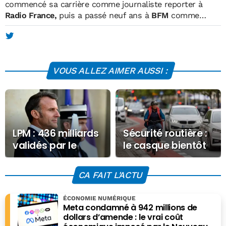
commencé sa carrière comme journaliste reporter à
Radio France,
puis a passé neuf ans à
BFM
comme
reporter, matinalier, chroniqueur et intervieweur. En
parallèle, il était également journaliste pour
TF1, où il
réalisait des reportages et des programmes courts
diffusés en prime-time.
En 2004, il fonde Economie
VOUS ALLEZ AIMER AUSSI :
Matin, qui devient le premier hebdomadaire économique
français. Celui-ci atteint une diffusion de 600.000
exemplaires (OJD) en juin 2006. Un fonds economique
espagnol prendra le contrôle de l'hebdomadaire en 2007.
Après avoir créé dans la foulée plusieurs entreprises
(Versailles Events,
Versailles+
, Les Editions Digitales),
LPM : 436 milliards
Sécurité routière :
Jean-Baptiste Giraud a participé en 2010/2011 au
validés par le
le casque bientôt
lancement du pure player
Atlantico
, dont il est
Conseil
obligatoire en vélo
resté rédacteur en chef pendant un an. En 2012, soliicité
constitutionnel, un
et trottinette ?
par un investisseur pour créer un pure-player
CA FAIT L'ACTU
tournant
économique, il décide de relancer EconomieMatin sur
budgétaire majeur
Internet avec les investisseurs historiques du premier
ÉCONOMIE NUMÉRIQUE
tour de Economie Matin, version papier. Éditorialiste
Meta condamné à 942 millions de
économique sur
Sud Radio
de 2016 à 2018, Il a également
dollars d’amende : le vrai coût