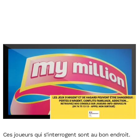
Ces joueurs qui s’interrogent sont au bon endroit.