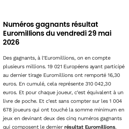
Numéros gagnants résultat
Euromillions du vendredi 29 mai
2026
Des gagnants, à l’Euromillions, on en compte
plusieurs millions. 19 021 Européens ayant participé
au dernier tirage Euromillions ont remporté 16,30
euros. En cumulé, cela représente 310 042,30
euros. Et pour chaque joueur, c’est équivalent à un
livre de poche. Et c’est sans compter sur les 1 004
678 joueurs qui ont touché la somme minimum en
jeux en devinant deux des cinq numéros gagnants
qui composent le dernier
résultat Euromillions
.