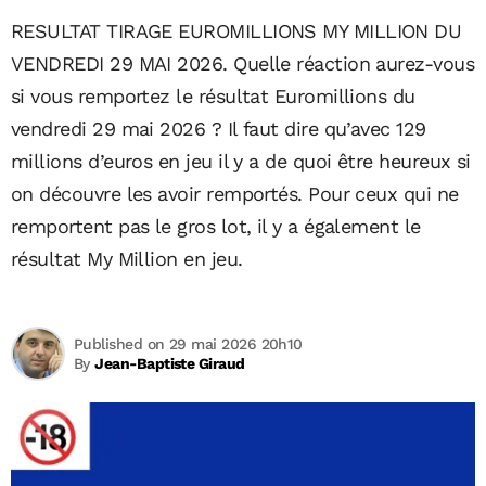
RESULTAT TIRAGE EUROMILLIONS MY MILLION DU
VENDREDI 29 MAI 2026. Quelle réaction aurez-vous
si vous remportez le résultat Euromillions du
vendredi 29 mai 2026 ? Il faut dire qu’avec 129
millions d’euros en jeu il y a de quoi être heureux si
on découvre les avoir remportés. Pour ceux qui ne
remportent pas le gros lot, il y a également le
résultat My Million en jeu.
Published on 29 mai 2026 20h10
By
Jean-Baptiste Giraud