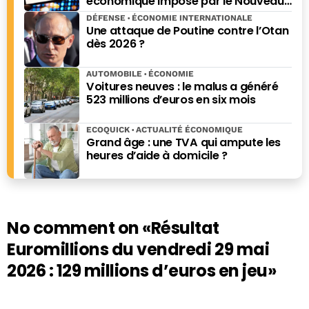
économique imposé par le Nouveau-
présenté le « Mag de l’Eco » sur
RTL
de 2016 à 2019, et
Mexique
« Questions au saut du lit » toujours sur
RTL
, jusqu’en
DÉFENSE
ÉCONOMIE INTERNATIONALE
Une attaque de Poutine contre l’Otan
septembre 2021. Jean-Baptiste Giraud est également
dès 2026 ?
l'auteur de nombreux ouvrages, dont « Dernière crise
avant l’Apocalypse », paru chez Ring en 2021, mais aussi
AUTOMOBILE
ÉCONOMIE
de "Combien ça coute, combien ça rapporte" (Eyrolles),
Voitures neuves : le malus a généré
"Les grands esprits ont toujours tort", "Pourquoi les
523 millions d’euros en six mois
rayures ont-elles des zèbres", "Pourquoi les bois ont-ils
des cerfs", "Histoires bêtes" (Editions du Moment) ou
ECOQUICK
ACTUALITÉ ÉCONOMIQUE
encore du " Guide des bécébranchés" (L'Archipel).
Grand âge : une TVA qui ampute les
heures d’aide à domicile ?
No comment on
«Résultat
Euromillions du vendredi 29 mai
2026 : 129 millions d’euros en jeu»