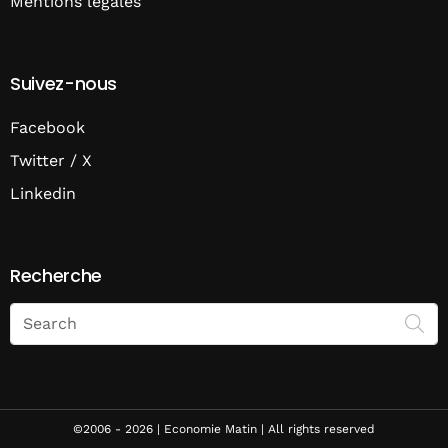
Mentions légales
Suivez-nous
Facebook
Twitter / X
Linkedin
Recherche
Search
on
Economie
Matin
©2006 - 2026 | Economie Matin | All rights reserved