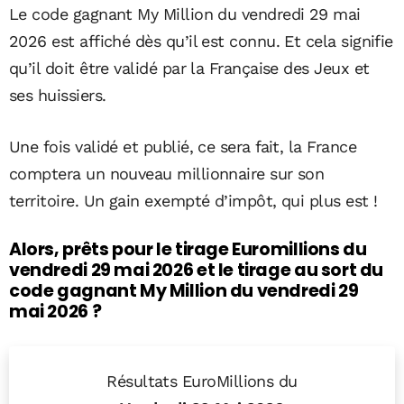
Le code gagnant My Million du vendredi 29 mai
2026 est affiché dès qu’il est connu. Et cela signifie
qu’il doit être validé par la Française des Jeux et
ses huissiers.
Une fois validé et publié, ce sera fait, la France
comptera un nouveau millionnaire sur son
territoire. Un gain exempté d’impôt, qui plus est !
Alors, prêts pour le tirage Euromillions du
vendredi 29 mai 2026 et le tirage au sort du
code gagnant My Million du vendredi 29
mai 2026 ?
Résultats EuroMillions du