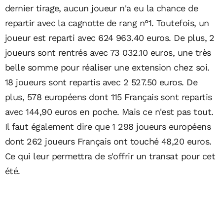
dernier tirage, aucun joueur n'a eu la chance de
repartir avec la cagnotte de rang n°1. Toutefois, un
joueur est reparti avec 624 963.40 euros. De plus, 2
joueurs sont rentrés avec 73 032.10 euros, une très
belle somme pour réaliser une extension chez soi.
18 joueurs sont repartis avec 2 527.50 euros. De
plus, 578 européens dont 115 Français sont repartis
avec 144,90 euros en poche. Mais ce n'est pas tout.
Il faut également dire que 1 298 joueurs européens
dont 262 joueurs Français ont touché 48,20 euros.
Ce qui leur permettra de s'offrir un transat pour cet
été.