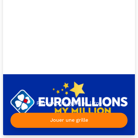
Faites votre grille en ligne
Jouer une grille