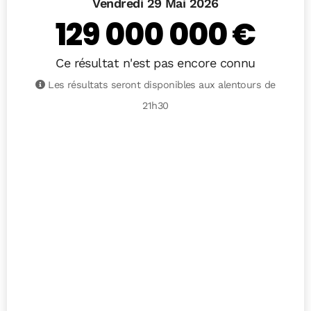
Vendredi 29 Mai 2026
129 000 000 €
Ce résultat n'est pas encore connu
Les résultats seront disponibles aux alentours de
21h30