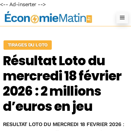
<-- Ad-inserter -->
TIRAGES DU LOTO
Résultat Loto du
mercredi 18 février
2026 : 2 millions
d’euros en jeu
RESULTAT LOTO DU MERCREDI 18 FEVRIER 2026
: