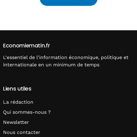
Alternative:
Economiematin.fr
L'essentiel de l'information économique, politique et
internationale en un minimum de temps
Liens utiles
La rédaction
Qui sommes-nous ?
Newsletter
Nous contacter