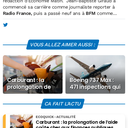
rédaction d'Economie Matin. Jean-Baptiste Giraud a
commencé sa carrière comme journaliste reporter à
Radio France,
puis a passé neuf ans à
BFM
comme
reporter, matinalier, chroniqueur et intervieweur. En
parallèle, il était également journaliste pour
TF1, où il
réalisait des reportages et des programmes courts
diffusés en prime-time.
En 2004, il fonde Economie
VOUS ALLEZ AIMER AUSSI :
Matin, qui devient le premier hebdomadaire économique
français. Celui-ci atteint une diffusion de 600.000
exemplaires (OJD) en juin 2006. Un fonds economique
espagnol prendra le contrôle de l'hebdomadaire en 2007.
Après avoir créé dans la foulée plusieurs entreprises
(Versailles Events,
Versailles+
, Les Editions Digitales),
Carburant : la
Boeing 737 Max :
Jean-Baptiste Giraud a participé en 2010/2011 au
prolongation de
471 inspections qui
lancement du pure player
Atlantico
, dont il est
l’aide coûte cher
vont coûter cher
resté rédacteur en chef pendant un an. En 2012, soliicité
aux finances
au constructeur
par un investisseur pour créer un pure-player
CA FAIT L'ACTU
publiques
économique, il décide de relancer EconomieMatin sur
Internet avec les investisseurs historiques du premier
ECOQUICK
ACTUALITÉ
tour de Economie Matin, version papier. Éditorialiste
Carburant : la prolongation de l’aide
économique sur
Sud Radio
de 2016 à 2018, Il a également
coûte cher aux finances publiques