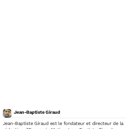
Jean-Baptiste Giraud
Jean-Baptiste Giraud
est le fondateur et directeur de la