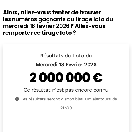
Alors, allez-vous tenter de trouver
les
numéros gagnants du tirage loto du
mercredi 18 février 2026
? Allez-vous
remporter ce tirage loto ?
Résultats du Loto du
Mercredi 18 Fevrier 2026
2 000 000 €
Ce résultat n'est pas encore connu
Les résultats seront disponibles aux alentours de
21h00