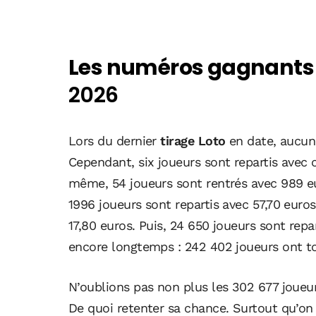
Les numéros gagnants
2026
Lors du dernier
tirage Loto
en date, aucun 
Cependant, six joueurs sont repartis avec 
même, 54 joueurs sont rentrés avec 989 eu
1996 joueurs sont repartis avec 57,70 eur
17,80 euros. Puis, 24 650 joueurs sont repa
encore longtemps : 242 402 joueurs ont to
N’oublions pas non plus les 302 677 joueu
De quoi retenter sa chance. Surtout qu’on 