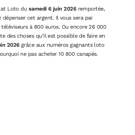
ltat Loto du
samedi 6 juin 2026
remportée,
dépenser cet argent. Il vous sera par
 téléviseurs à 800 euros. Ou encore 26 000
te des choses qu’il est possible de faire en
uin
2026
grâce aux numéros gagnants loto
 Pourquoi ne pas acheter 10 800 canapés.