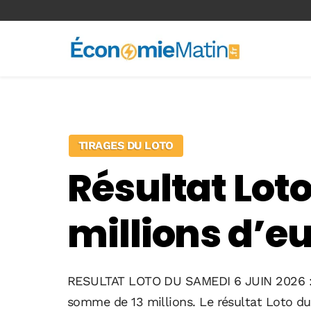
<-- Ad-inserter -->
TIRAGES DU LOTO
Résultat Loto
millions d’eu
RESULTAT LOTO DU SAMEDI 6 JUIN 2026 : Un 
somme de 13 millions. Le résultat Loto du 