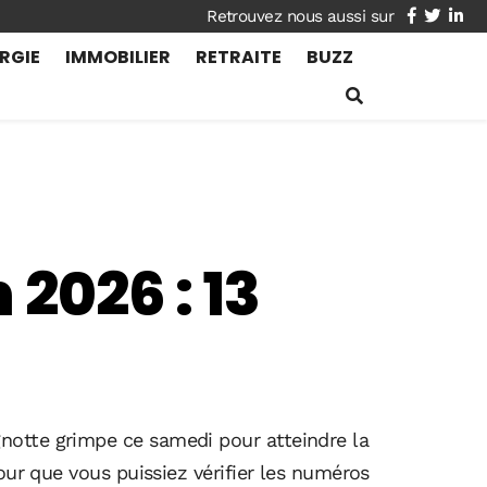
facebook
twitte
lin
RGIE
IMMOBILIER
RETRAITE
BUZZ
 2026 : 13
notte grimpe ce samedi pour atteindre la
our que vous puissiez vérifier les numéros