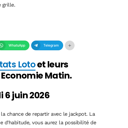
grille.
WhatsApp
Telegram
tats Loto
et leurs
 Economie Matin.
 6 juin 2026
 la chance de repartir avec le jackpot. La
 d'habitude, vous aurez la possibilité de