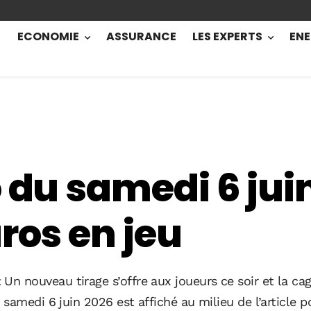
ECONOMIE
ASSURANCE
LES EXPERTS
ENE
 du samedi 6 juin
ros en jeu
nouveau tirage s’offre aux joueurs ce soir et la cag
samedi 6 juin 2026 est affiché au milieu de l’article p