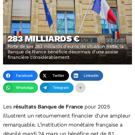
283 MILLIARDS €
Forte de ses 283 milliards d'euros de situation nette, la
Banque de France bénéficie désormais d'une assise
financière considérablement
Facebook
Twitter
LinkedIn
WhatsApp
Telegram
Les
résultats Banque de France
pour 2025
illustrent un retournement financier d'une ampleur
remarquable. L'institution monétaire française a
dévoilé mardi 24 mars un bénéfice net de 8,1