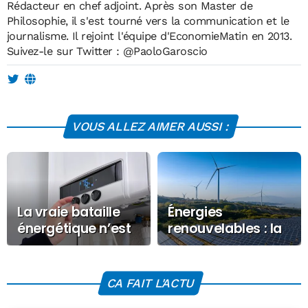
Rédacteur en chef adjoint. Après son Master de
Philosophie, il s'est tourné vers la communication et le
journalisme. Il rejoint l'équipe d'EconomieMatin en 2013.
Suivez-le sur Twitter :
@PaoloGaroscio
VOUS ALLEZ AIMER AUSSI :
La vraie bataille
Énergies
énergétique n’est
renouvelables : la
pas dans les
facture du soutien
prises… mais dans
public atteindra
nos chaudières
10,67 milliards
CA FAIT L'ACTU
d’euros en 2027