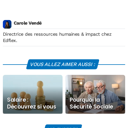
Carole Vendé
Directrice des ressources humaines & impact chez
Edflex.
VOUS ALLEZ AIMER AUSSI :
Salaire :
Pourquoi la
Découvrez si vous
Sécurité Sociale
êtes « riche » en
cumule une dette
2026
abyssale depuis
de si longues