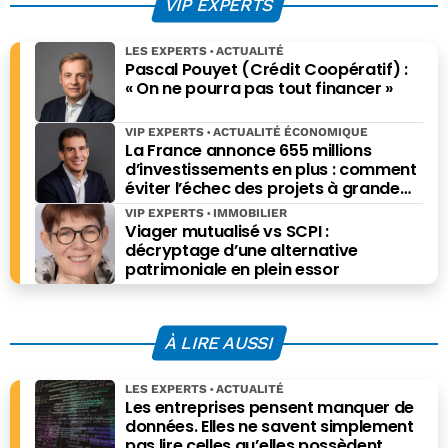
VIP EXPERTS
années ?
LES EXPERTS
ACTUALITÉ
Pascal Pouyet (Crédit Coopératif) :
« On ne pourra pas tout financer »
VIP EXPERTS
ACTUALITÉ ÉCONOMIQUE
La France annonce 655 millions
d’investissements en plus : comment
éviter l’échec des projets à grande
échelle ?
VIP EXPERTS
IMMOBILIER
Viager mutualisé vs SCPI :
décryptage d’une alternative
patrimoniale en plein essor
À LIRE AUSSI
LES EXPERTS
ACTUALITÉ
Les entreprises pensent manquer de
données. Elles ne savent simplement
pas lire celles qu’elles possèdent