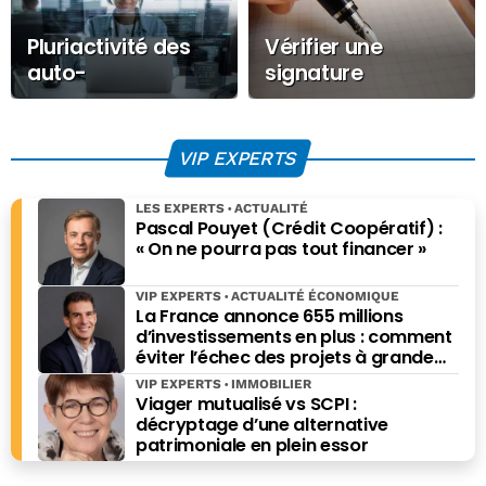
Pluriactivité des
Vérifier une
auto-
signature
entrepreneurs :
électronique : un
une souplesse
incontournable
choisie
trop souvent
VIP EXPERTS
oublié
LES EXPERTS
ACTUALITÉ
Pascal Pouyet (Crédit Coopératif) :
« On ne pourra pas tout financer »
VIP EXPERTS
ACTUALITÉ ÉCONOMIQUE
La France annonce 655 millions
d’investissements en plus : comment
éviter l’échec des projets à grande
échelle ?
VIP EXPERTS
IMMOBILIER
Viager mutualisé vs SCPI :
décryptage d’une alternative
patrimoniale en plein essor