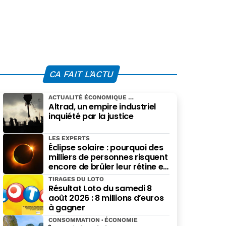
CA FAIT L'ACTU
ACTUALITÉ ÉCONOMIQUE
Altrad, un empire industriel
inquiété par la justice
LES EXPERTS
Éclipse solaire : pourquoi des
milliers de personnes risquent
encore de brûler leur rétine en
pensant bien faire
TIRAGES DU LOTO
Résultat Loto du samedi 8
août 2026 : 8 millions d’euros
à gagner
CONSOMMATION
ÉCONOMIE