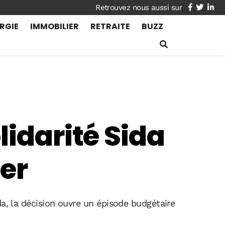
facebook
twitte
lin
RGIE
IMMOBILIER
RETRAITE
BUZZ
lidarité Sida
er
da, la décision ouvre un épisode budgétaire