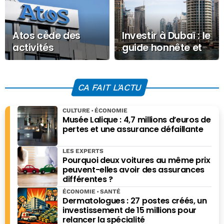
Atos cède des
Investir à Dubaï : le
activités
guide honnête et
stratégiques à
pratique pour les
l’Etat français
français
CA FAIT L'ACTU
CULTURE
ÉCONOMIE
Musée Lalique : 4,7 millions d’euros de
pertes et une assurance défaillante
LES EXPERTS
Pourquoi deux voitures au même prix
peuvent-elles avoir des assurances
différentes ?
ÉCONOMIE
SANTÉ
Dermatologues : 27 postes créés, un
investissement de 15 millions pour
relancer la spécialité