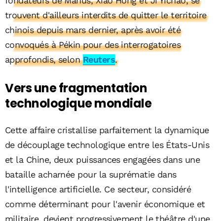
fondateurs de Manus, Xiao Hong et Ji Yichao, se
trouvent d'ailleurs interdits de quitter le territoire
chinois depuis mars dernier, après avoir été
convoqués à Pékin pour des interrogatoires
approfondis, selon
Reuters
.
Vers une fragmentation
technologique mondiale
Cette affaire cristallise parfaitement la dynamique
de découplage technologique entre les États-Unis
et la Chine, deux puissances engagées dans une
bataille acharnée pour la suprématie dans
l'intelligence artificielle. Ce secteur, considéré
comme déterminant pour l'avenir économique et
militaire, devient progressivement le théâtre d'une