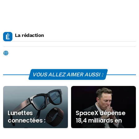
La rédaction
VOUS ALLEZ AIMER AUSSI :
Lunettes
SpaceX dépense
connectées :
18,4 milliards en
comment Antizuck
IA : la Bourse
vous protège
sanctionne