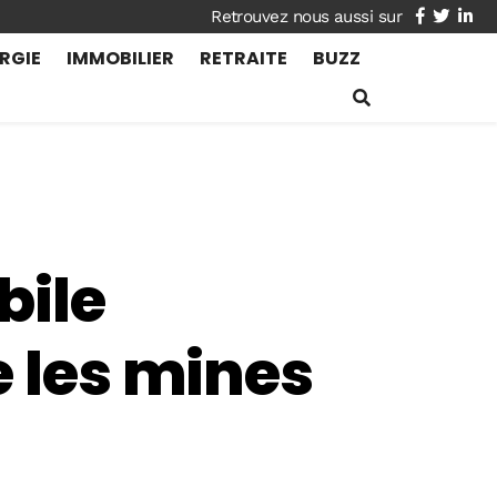
facebook
twitte
lin
RGIE
IMMOBILIER
RETRAITE
BUZZ
bile
e les mines