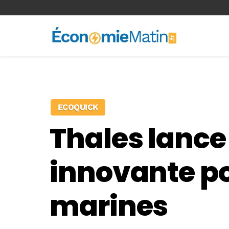
<-- Ad-inserter -->
ECOQUICK
Thales lance
innovante po
marines