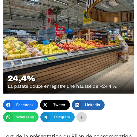
24,4%
La patate douce enregistre une hausse de +24,4 %.
Facebook
Twitter
LinkedIn
WhatsApp
Telegram
Lors de la présentation du Bilan de consommation