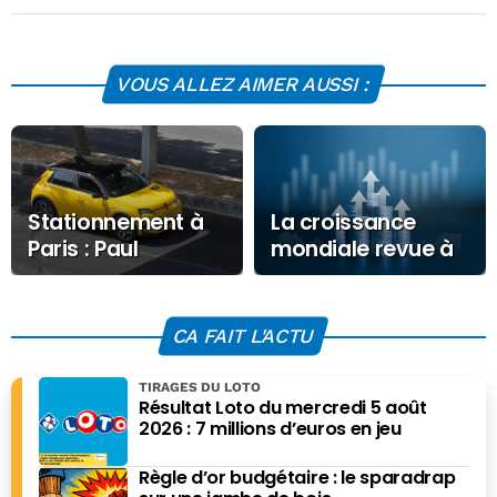
VOUS ALLEZ AIMER AUSSI :
Stationnement à
La croissance
Paris : Paul
mondiale revue à
Belmondo règle
la hausse par le
ses comptes avec
FMI pour 2026
la mairie
CA FAIT L'ACTU
TIRAGES DU LOTO
Résultat Loto du mercredi 5 août
2026 : 7 millions d’euros en jeu
Règle d’or budgétaire : le sparadrap