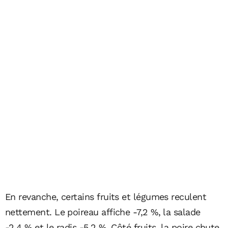
En revanche, certains fruits et légumes reculent
nettement. Le poireau affiche -7,2 %, la salade
-2,4 % et le radis -5,2 %. Côté fruits, la poire chute