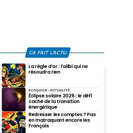
CA FAIT L'ACTU
La règle d’or : l’alibi qui ne
résoudra rien
ECOQUICK
ACTUALITÉ
Éclipse solaire 2026 : le défi
caché de la transition
énergétique
Redresser les comptes ? Pas
en matraquant encore les
Français