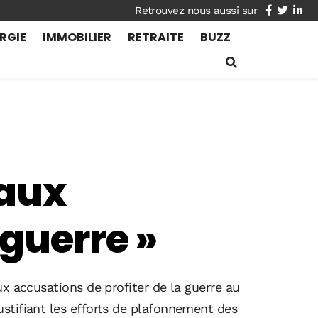
facebook
twitte
lin
RGIE
IMMOBILIER
RETRAITE
BUZZ
 aux
 guerre »
x accusations de profiter de la guerre au
stifiant les efforts de plafonnement des