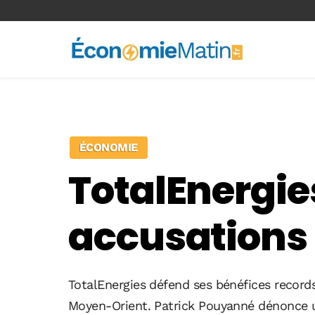
<-- Ad-inserter -->
ÉCONOMIE
TotalEnergie
accusations d
TotalEnergies défend ses bénéfices records
Moyen-Orient. Patrick Pouyanné dénonce un