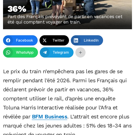
36%
Part des Français prévoyant de partir en vacances cet
été qui comptent voyager en train.
Facebook
Twitter
LinkedIn
WhatsApp
Telegram
Le prix du train n’empêchera pas les gares de se
remplir pendant l’été 2026. Parmi les Français qui
déclarent prévoir de partir en vacances, 36%
comptent utiliser le rail, d’après une enquête
Toluna Harris Interactive réalisée pour l’Afra et
révélée par
BFM Business
. L’attrait est encore plus
marqué chez les jeunes adultes : 51% des 18-34 ans
prévoient de voyager en train.