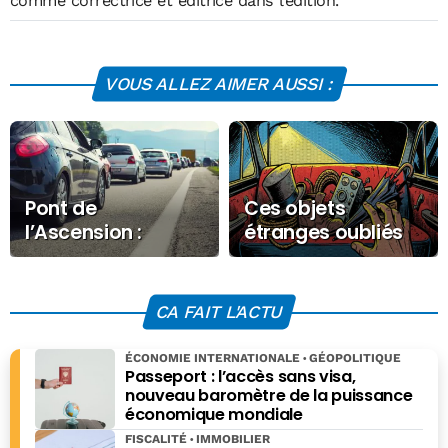
comme correctrice et éditrice dans l’édition.
VOUS ALLEZ AIMER AUSSI :
Pont de
Ces objets
l’Ascension :
étranges oubliés
chaos sur les
dans les Uber
routes dès
mercredi 13 mai
CA FAIT L'ACTU
2026
ÉCONOMIE INTERNATIONALE
GÉOPOLITIQUE
Passeport : l’accès sans visa,
nouveau baromètre de la puissance
économique mondiale
FISCALITÉ
IMMOBILIER