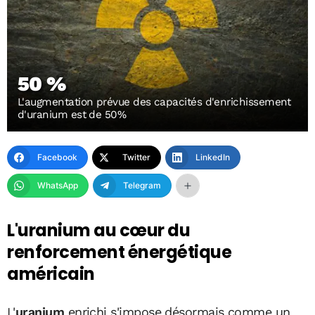
50 %
L'augmentation prévue des capacités d'enrichissement
d'uranium est de 50%
Facebook
Twitter
LinkedIn
WhatsApp
Telegram
L'uranium au cœur du
renforcement énergétique
américain
L'
uranium
enrichi s'impose désormais comme un