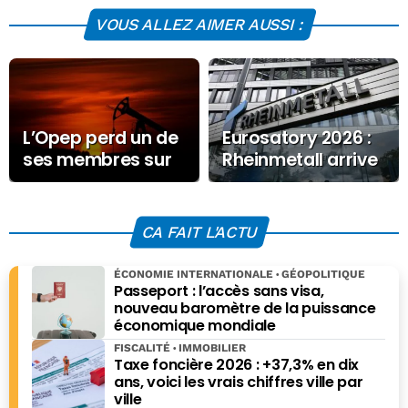
VOUS ALLEZ AIMER AUSSI :
L’Opep perd un de
Eurosatory 2026 :
ses membres sur
Rheinmetall arrive
fond de crise
avec deux
énergétique
nouveautés
CA FAIT L'ACTU
ÉCONOMIE INTERNATIONALE
GÉOPOLITIQUE
Passeport : l’accès sans visa,
nouveau baromètre de la puissance
économique mondiale
FISCALITÉ
IMMOBILIER
Taxe foncière 2026 : +37,3% en dix
ans, voici les vrais chiffres ville par
ville