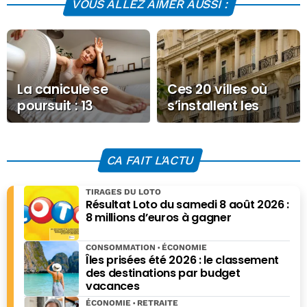
VOUS ALLEZ AIMER AUSSI :
La canicule se
Ces 20 villes où
poursuit : 13
s’installent les
départements en
riches en France
vigilance orange
mercredi
CA FAIT L'ACTU
TIRAGES DU LOTO
Résultat Loto du samedi 8 août 2026 :
8 millions d’euros à gagner
CONSOMMATION
ÉCONOMIE
Îles prisées été 2026 : le classement
des destinations par budget
vacances
ÉCONOMIE
RETRAITE