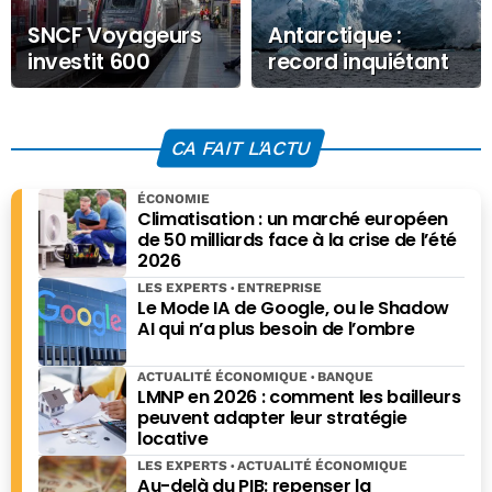
SNCF Voyageurs
Antarctique :
investit 600
record inquiétant
millions d’euros
pour la banquise
dans 15 TGV M
d’hiver
supplémentaires
CA FAIT L'ACTU
ÉCONOMIE
Climatisation : un marché européen
de 50 milliards face à la crise de l’été
2026
LES EXPERTS
ENTREPRISE
Le Mode IA de Google, ou le Shadow
AI qui n’a plus besoin de l’ombre
ACTUALITÉ ÉCONOMIQUE
BANQUE
LMNP en 2026 : comment les bailleurs
peuvent adapter leur stratégie
locative
LES EXPERTS
ACTUALITÉ ÉCONOMIQUE
Au-delà du PIB: repenser la