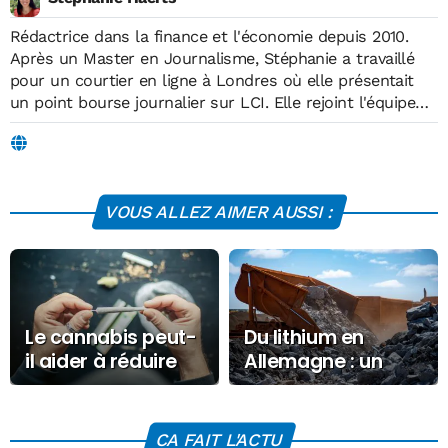
Rédactrice dans la finance et l'économie depuis 2010.
Après un Master en Journalisme, Stéphanie a travaillé
pour un courtier en ligne à Londres où elle présentait
un point bourse journalier sur LCI. Elle rejoint l'équipe
d'Économie Matin en 2019, où elle écrit sur des sujets
liés à l'économie, la finance, les technologies,
l'environnement, l'énergie et l'éducation.
VOUS ALLEZ AIMER AUSSI :
Le cannabis peut-
Du lithium en
il aider à réduire
Allemagne : un
l’alcool ? La
gisement colossal
science dit oui !
qui pourrait
changer l’industrie
CA FAIT L'ACTU