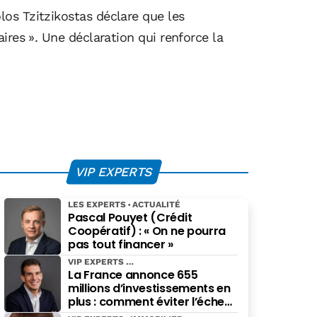
os Tzitzikostas déclare que les
ires ». Une déclaration qui renforce la
VIP EXPERTS
LES EXPERTS
ACTUALITÉ
Pascal Pouyet (Crédit
Coopératif) : « On ne pourra
pas tout financer »
VIP EXPERTS
La France annonce 655
millions d’investissements en
plus : comment éviter l’échec
des projets à grande échelle ?