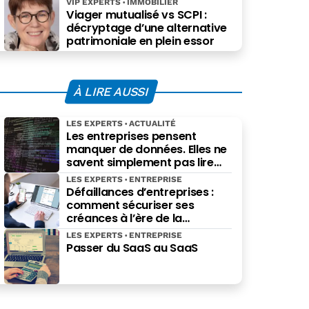
VIP EXPERTS
IMMOBILIER
Viager mutualisé vs SCPI :
décryptage d’une alternative
patrimoniale en plein essor
À LIRE AUSSI
LES EXPERTS
ACTUALITÉ
Les entreprises pensent
manquer de données. Elles ne
savent simplement pas lire
celles qu’elles possèdent déjà.
LES EXPERTS
ENTREPRISE
Défaillances d’entreprises :
comment sécuriser ses
créances à l’ère de la
facturation électronique ?
LES EXPERTS
ENTREPRISE
Passer du SaaS au SaaS