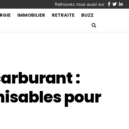
facebook
twitte
lin
RGIE
IMMOBILIER
RETRAITE
BUZZ
carburant :
nisables pour