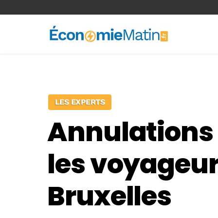
<-- Ad-inserter -->
LES EXPERTS
Annulations l
les voyageur
Bruxelles