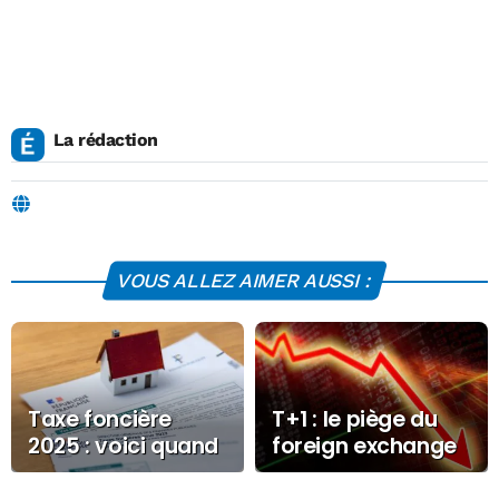
La rédaction
VOUS ALLEZ AIMER AUSSI :
Taxe foncière
T+1 : le piège du
2025 : voici quand
foreign exchange
vous devrez la
que personne ne