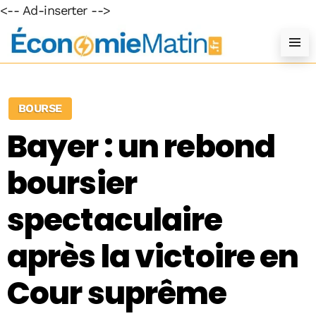
<-- Ad-inserter -->
BOURSE
Bayer : un rebond
boursier
spectaculaire
après la victoire en
Cour suprême