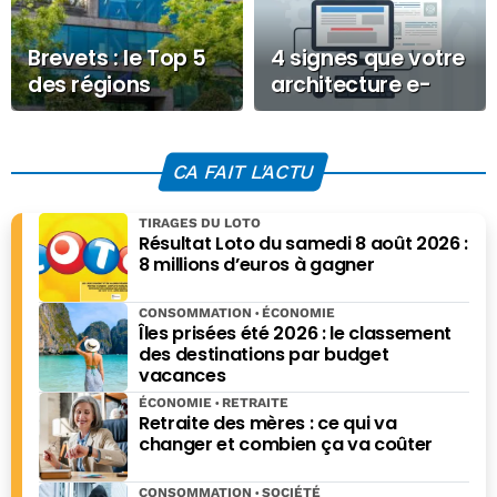
Brevets : le Top 5
4 signes que votre
des régions
architecture e-
françaises les plus
commerce B2B
innovantes
freine votre
croissance
CA FAIT L'ACTU
TIRAGES DU LOTO
Résultat Loto du samedi 8 août 2026 :
8 millions d’euros à gagner
CONSOMMATION
ÉCONOMIE
Îles prisées été 2026 : le classement
des destinations par budget
vacances
ÉCONOMIE
RETRAITE
Retraite des mères : ce qui va
changer et combien ça va coûter
CONSOMMATION
SOCIÉTÉ