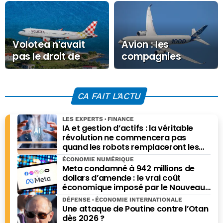
Volotea n’avait
Avion : les
pas le droit de
compagnies
changer le prix de
augmentent à
votre billet
nouveau leurs
tarifs
CA FAIT L'ACTU
LES EXPERTS
FINANCE
IA et gestion d’actifs : la véritable
révolution ne commencera pas
quand les robots remplaceront les
financiers. Elle commencera quand ils
ÉCONOMIE NUMÉRIQUE
prendront les meilleures décisions.
Meta condamné à 942 millions de
dollars d’amende : le vrai coût
économique imposé par le Nouveau-
Mexique
DÉFENSE
ÉCONOMIE INTERNATIONALE
Une attaque de Poutine contre l’Otan
dès 2026 ?