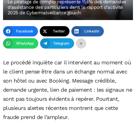
Le piratage de compte représente 11,6% des demandes
d’assistance des particuliers dans le rapport d’activité
2025 de Cybermalveillance.gouv.fr.
Facebook
Twitter
LinkedIn
WhatsApp
Telegram
Le procédé inquiète car il intervient au moment où
le client pense être dans un échange normal avec
son hôtel ou avec Booking. Message crédible,
demande urgente, lien de paiement : les signaux ne
sont pas toujours évidents à repérer. Pourtant,
plusieurs alertes récentes montrent que cette
fraude prend de l’ampleur.