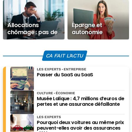
Allocations
Épargne et
chômage : pas de
autonomie
revalorisation, la
financière : un
faute au patronat
enjeu clé pour
l’égalité femmes-
CA FAIT L'ACTU
hommes
LES EXPERTS
ENTREPRISE
Passer du SaaS au SaaS
CULTURE
ÉCONOMIE
Musée Lalique : 4,7 millions d’euros de
pertes et une assurance défaillante
LES EXPERTS
Pourquoi deux voitures au même prix
peuvent-elles avoir des assurances