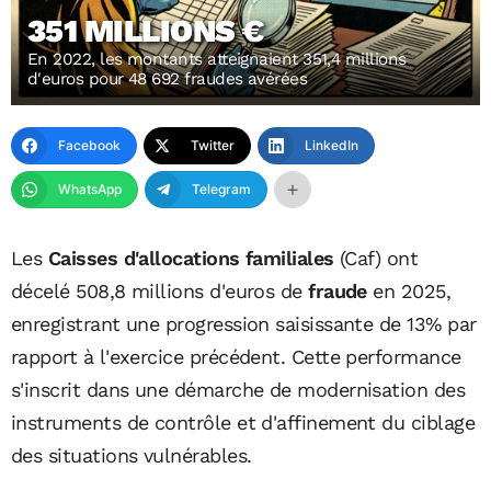
351 MILLIONS €
En 2022, les montants atteignaient 351,4 millions
d'euros pour 48 692 fraudes avérées
Facebook
Twitter
LinkedIn
WhatsApp
Telegram
Les
Caisses d'allocations familiales
(Caf) ont
décelé 508,8 millions d'euros de
fraude
en 2025,
enregistrant une progression saisissante de 13% par
rapport à l'exercice précédent. Cette performance
s'inscrit dans une démarche de modernisation des
instruments de contrôle et d'affinement du ciblage
des situations vulnérables.