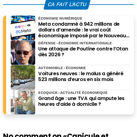
s’intensifient
CA FAIT L'ACTU
ÉCONOMIE NUMÉRIQUE
Meta condamné à 942 millions de
dollars d’amende : le vrai coût
économique imposé par le Nouveau-
Mexique
DÉFENSE
ÉCONOMIE INTERNATIONALE
Une attaque de Poutine contre l’Otan
dès 2026 ?
AUTOMOBILE
ÉCONOMIE
Voitures neuves : le malus a généré
523 millions d’euros en six mois
ECOQUICK
ACTUALITÉ ÉCONOMIQUE
Grand âge : une TVA qui ampute les
heures d’aide à domicile ?
No comment on
«Canicule et