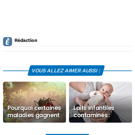
Rédaction
VOUS ALLEZ AIMER AUSSI :
Pourquoi certaines
Laits infantiles
maladies gagnent
contaminés :
du terrain en
Guigoz, Nidal,
Europe
Picot… les rappels