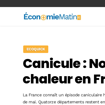
<-- Ad-inserter -->
ECOQUICK
Canicule : N
chaleur en F
La France connaît un épisode caniculaire 
de mai. Quatorze départements restent en 