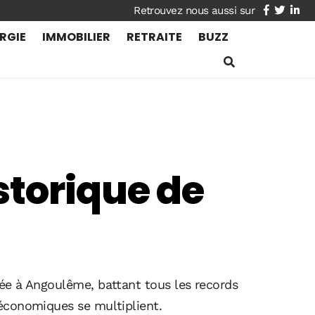
facebook
twitte
lin
RGIE
IMMOBILIER
RETRAITE
BUZZ
storique de
vée à Angoulême, battant tous les records
 économiques se multiplient.