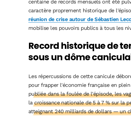
centaine de records mensuels ont été pulv
caractère proprement historique de l'épis
réunion de crise autour de Sébastien Lec
mobilise les pouvoirs publics à tous les ni
Record historique de te
sous un dôme canicula
Les répercussions de cette canicule débo
pour frapper l'économie française en plei
publiée dans la foulée de l'épisode, les 
la croissance nationale de 5 à 7 % sur la 
atteignant 240 milliards de dollars — un ch