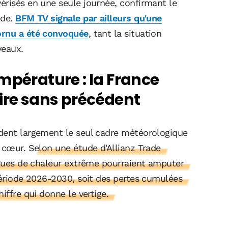
érisés en une seule journée, confirmant le
ode.
BFM TV signale par ailleurs qu'une
ornu a été convoquée
, tant la situation
veaux.
mpérature : la France
ire sans précédent
rdent largement le seul cadre météorologique
n cœur.
Selon une étude d'Allianz Trade
vagues de chaleur extrême pourraient amputer
période 2026-2030, soit des pertes cumulées
iffre qui donne le vertige.