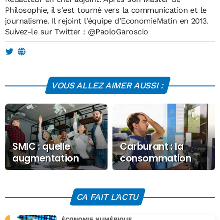
Philosophie, il s'est tourné vers la communication et le
journalisme. Il rejoint l'équipe d'EconomieMatin en 2013.
Suivez-le sur Twitter :
@PaoloGaroscio
VOUS ALLEZ AIMER AUSSI :
SMIC : quelle
Carburant : la
augmentation
consommation
espérer au 1er
baisse, les
janvier 2026 ?
recettes de l’Etat
fondent
CA FAIT L'ACTU
ÉCONOMIE NUMÉRIQUE