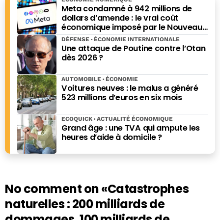
Meta condamné à 942 millions de
dollars d’amende : le vrai coût
économique imposé par le Nouveau-
Mexique
DÉFENSE
ÉCONOMIE INTERNATIONALE
Une attaque de Poutine contre l’Otan
dès 2026 ?
AUTOMOBILE
ÉCONOMIE
Voitures neuves : le malus a généré
523 millions d’euros en six mois
ECOQUICK
ACTUALITÉ ÉCONOMIQUE
Grand âge : une TVA qui ampute les
heures d’aide à domicile ?
No comment on
«Catastrophes
naturelles : 200 milliards de
dommages, 100 milliards de