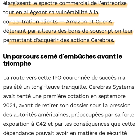
élargissent le spectre commercial de l'entreprise
tout en allégeant sa vulnérabilité à la
concentration clients — Amazon et OpenAI
détenant par ailleurs des bons de souscription leur
permettant d'acquérir des actions Cerebras.
Un parcours semé d'embûches avant le
triomphe
La route vers cette IPO couronnée de succès n'a
pas été un long fleuve tranquille. Cerebras Systems
avait tenté une première cotation en septembre
2024, avant de retirer son dossier sous la pression
des autorités américaines, préoccupées par sa forte
exposition à G42 et par les conséquences que cette
dépendance pouvait avoir en matière de sécurité