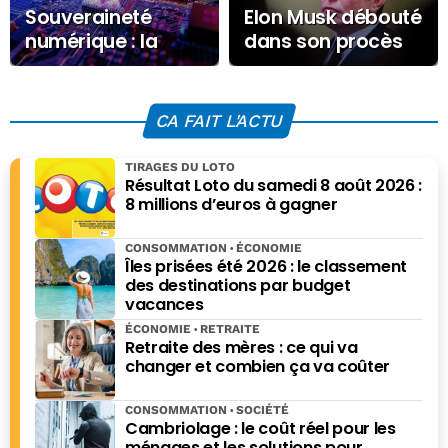
Souveraineté
Elon Musk débouté
numérique : la
dans son procès
prochaine ligne de
contre OpenAI
fracture
pour cause de
compétitive
prescription
CA FAIT L'ACTU
TIRAGES DU LOTO
Résultat Loto du samedi 8 août 2026 :
8 millions d’euros à gagner
CONSOMMATION
ÉCONOMIE
Îles prisées été 2026 : le classement
des destinations par budget
vacances
ÉCONOMIE
RETRAITE
Retraite des mères : ce qui va
changer et combien ça va coûter
CONSOMMATION
SOCIÉTÉ
Cambriolage : le coût réel pour les
ménages et les solutions pour