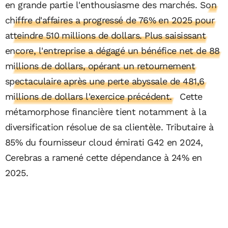
en grande partie l'enthousiasme des marchés.
Son
chiffre d'affaires a progressé de 76% en 2025 pour
atteindre 510 millions de dollars. Plus saisissant
encore, l'entreprise a dégagé un bénéfice net de 88
millions de dollars, opérant un retournement
spectaculaire après une perte abyssale de 481,6
millions de dollars l'exercice précédent.
Cette
métamorphose financière tient notamment à la
diversification résolue de sa clientèle. Tributaire à
85% du fournisseur cloud émirati G42 en 2024,
Cerebras a ramené cette dépendance à 24% en
2025.