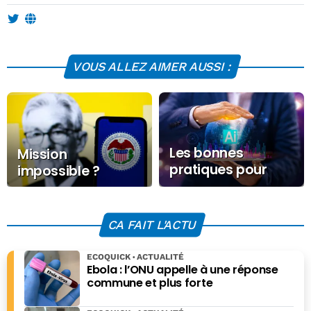
VOUS ALLEZ AIMER AUSSI :
Les bonnes
Mission
pratiques pour
impossible ?
faire de l’IA un
langage
d’entreprise
CA FAIT L'ACTU
ECOQUICK
ACTUALITÉ
Ebola : l’ONU appelle à une réponse
commune et plus forte