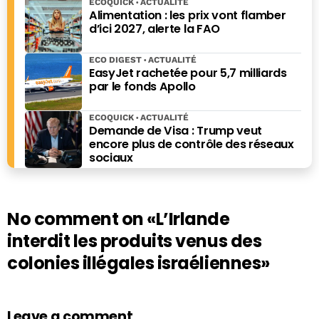
ECOQUICK
ACTUALITÉ
Alimentation : les prix vont flamber
d’ici 2027, alerte la FAO
ECO DIGEST
ACTUALITÉ
EasyJet rachetée pour 5,7 milliards
par le fonds Apollo
ECOQUICK
ACTUALITÉ
Demande de Visa : Trump veut
encore plus de contrôle des réseaux
sociaux
No comment on
«L’Irlande
interdit les produits venus des
colonies illégales israéliennes»
Leave a comment