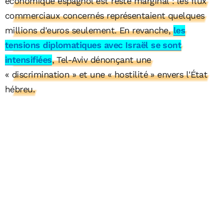
économique espagnol est resté marginal : les flux
commerciaux concernés représentaient quelques
millions d'euros seulement. En revanche,
les
tensions diplomatiques avec Israël se sont
intensifiées
, Tel-Aviv dénonçant une
« discrimination » et une « hostilité » envers l'État
hébreu.