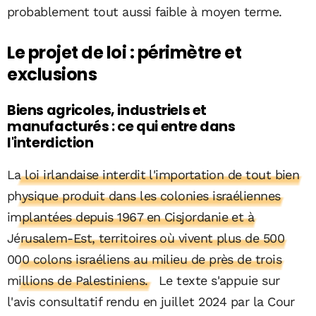
probablement tout aussi faible à moyen terme.
Le projet de loi : périmètre et
exclusions
Biens agricoles, industriels et
manufacturés : ce qui entre dans
l'interdiction
La loi irlandaise interdit l'importation de tout bien
physique produit dans les colonies israéliennes
implantées depuis 1967 en Cisjordanie et à
Jérusalem-Est, territoires où vivent plus de 500
000 colons israéliens au milieu de près de trois
millions de Palestiniens.
Le texte s'appuie sur
l'avis consultatif rendu en juillet 2024 par la Cour