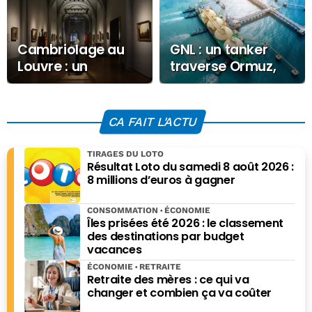
Cambriolage au
GNL : un tanker
Louvre : un
traverse Ormuz,
suspect clé arrêté
une première
après le vol de
depuis le début de
bijoux historiques
la guerre
CA FAIT L'ACTU
TIRAGES DU LOTO
Résultat Loto du samedi 8 août 2026 :
8 millions d’euros à gagner
CONSOMMATION
ÉCONOMIE
Îles prisées été 2026 : le classement
des destinations par budget
vacances
ÉCONOMIE
RETRAITE
Retraite des mères : ce qui va
changer et combien ça va coûter