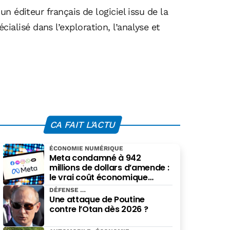
 éditeur français de logiciel issu de la
écialisé dans l’exploration, l’analyse et
CA FAIT L'ACTU
ÉCONOMIE NUMÉRIQUE
Meta condamné à 942
millions de dollars d’amende :
le vrai coût économique
imposé par le Nouveau-
DÉFENSE
Mexique
Une attaque de Poutine
contre l’Otan dès 2026 ?