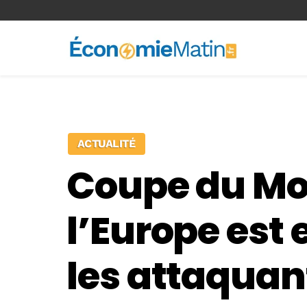
<-- Ad-inserter -->
ACTUALITÉ
Coupe du Mon
l’Europe est e
les attaquan