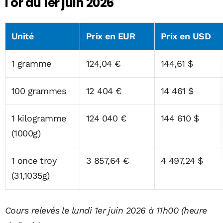
l'or au 1er juin 2026
Unité
Prix en EUR
Prix en USD
1 gramme
124,04 €
144,61 $
100 grammes
12 404 €
14 461 $
1 kilogramme
124 040 €
144 610 $
(1000g)
1 once troy
3 857,64 €
4 497,24 $
(31,1035g)
Cours relevés le lundi 1er juin 2026 à 11h00 (heure