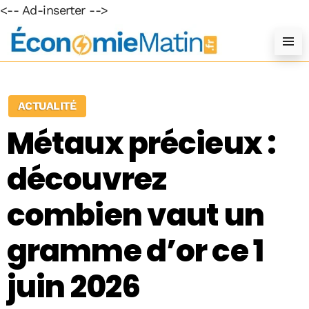
<-- Ad-inserter -->
ACTUALITÉ
Métaux précieux :
découvrez
combien vaut un
gramme d’or ce 1
juin 2026