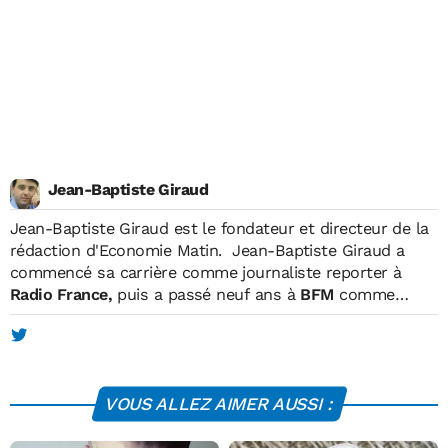
Jean-Baptiste Giraud
Jean-Baptiste Giraud
est le fondateur et directeur de la
rédaction d'Economie Matin. Jean-Baptiste Giraud a
commencé sa carrière comme journaliste reporter à
Radio France,
puis a passé neuf ans à
BFM
comme
reporter, matinalier, chroniqueur et intervieweur. En
parallèle, il était également journaliste pour
TF1, où il
réalisait des reportages et des programmes courts
diffusés en prime-time.
En 2004, il fonde Economie
VOUS ALLEZ AIMER AUSSI :
Matin, qui devient le premier hebdomadaire économique
français. Celui-ci atteint une diffusion de 600.000