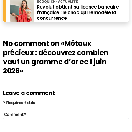
ECOQUICK
ACTUALITÉ
encore du " Guide des bécébranchés" (L'Archipel).
Revolut obtient sa licence bancaire
française : le choc qui remodèle la
concurrence
No comment on
«Métaux
précieux : découvrez combien
vaut un gramme d’or ce 1 juin
2026»
Leave a comment
* Required fields
Comment
*