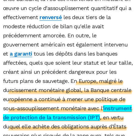
œuvre un cycle d'assouplissement quantitatif qui a
effectivement
renversé
les deux tiers de la
modeste réduction de bilan qu'elle avait
précédemment amorcée. En outre, le
gouvernement américain est également intervenu
et
a garanti
tous les dépôts dans les banques
affectées, quels que soient leur statut et leur taille,
créant ainsi un précédent dangereux pour les
futurs plans de sauvetage.
En Europe, malgré le
durcissement monétaire global, la Banque centrale
européenne a continué à mener une politique de
sous-assouplissement monétaire avec l'
instrument
de protection de la transmission (IPT)
, en vertu
duquel elle achète des obligations auprès d'États
souverains plus risqués de la zone euro, tels que