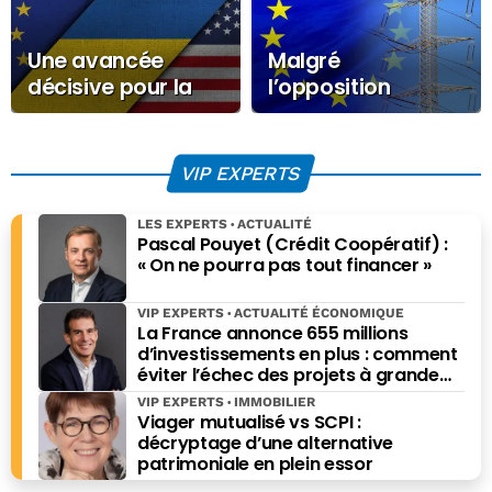
Une avancée
Malgré
décisive pour la
l’opposition
paix en Ukraine ou
publique, l’UE
plus de la même
redouble d’efforts
chose ?
en matière de
VIP EXPERTS
politique
climatique
LES EXPERTS
ACTUALITÉ
Pascal Pouyet (Crédit Coopératif) :
« On ne pourra pas tout financer »
VIP EXPERTS
ACTUALITÉ ÉCONOMIQUE
La France annonce 655 millions
d’investissements en plus : comment
éviter l’échec des projets à grande
échelle ?
VIP EXPERTS
IMMOBILIER
Viager mutualisé vs SCPI :
décryptage d’une alternative
patrimoniale en plein essor