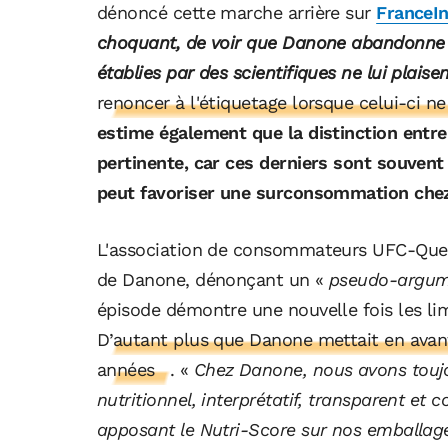
dénoncé cette marche arrière sur
FranceIn
choquant, de voir que Danone abandonne le
établies par des scientifiques ne lui plaise
renoncer à l'étiquetage lorsque celui-ci n
estime également que la distinction entre 
pertinente, car ces derniers sont souven
peut favoriser une surconsommation chez 
L'association de consommateurs UFC-Que C
de Danone, dénonçant un «
pseudo-argume
épisode démontre une nouvelle fois les limi
D’autant plus que Danone mettait en avant
années
. «
Chez Danone, nous avons toujo
nutritionnel, interprétatif, transparent et
apposant le Nutri-Score sur nos emballag