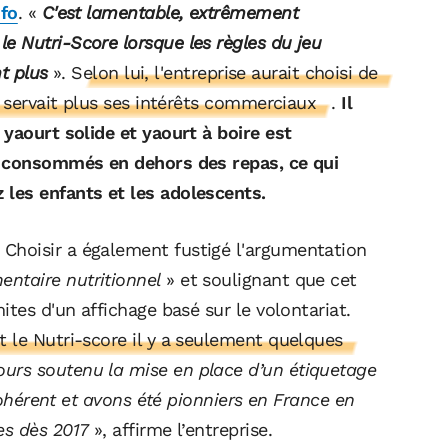
fo
. «
C'est lamentable, extrêmement
 Nutri-Score lorsque les règles du jeu
nt plus
».
Selon lui, l'entreprise aurait choisi de
e servait plus ses intérêts commerciaux
.
Il
yaourt solide et yaourt à boire est
t consommés en dehors des repas, ce qui
les enfants et les adolescents.
hoisir a également fustigé l'argumentation
ntaire nutritionnel
» et soulignant que cet
tes d'un affichage basé sur le volontariat.
 le Nutri-score il y a seulement quelques
urs soutenu la mise en place d’un étiquetage
 cohérent et avons été pionniers en France en
es dès 2017
», affirme l’entreprise.