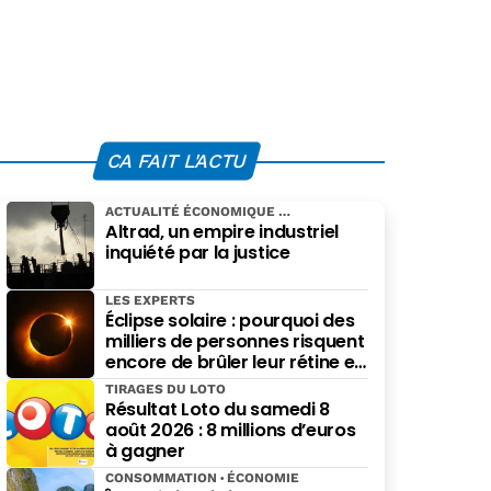
CA FAIT L'ACTU
ACTUALITÉ ÉCONOMIQUE
Altrad, un empire industriel
inquiété par la justice
LES EXPERTS
Éclipse solaire : pourquoi des
milliers de personnes risquent
encore de brûler leur rétine en
pensant bien faire
TIRAGES DU LOTO
Résultat Loto du samedi 8
août 2026 : 8 millions d’euros
à gagner
CONSOMMATION
ÉCONOMIE