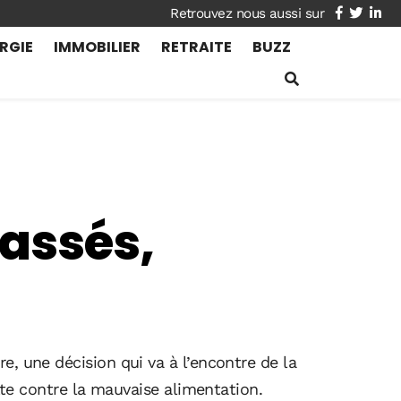
facebook
twitte
lin
RGIE
IMMOBILIER
RETRAITE
BUZZ
lassés,
e, une décision qui va à l’encontre de la
utte contre la mauvaise alimentation.