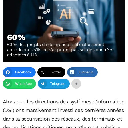
60%
60 % des projets d'intelligence artificielle seront
abandonnés s'ils ne s'appuient pas sur des données
adaptées à l'IA.
Facebook
Twitter
LinkedIn
WhatsApp
Telegram
Alors que les directions des systèmes d'information
(DSI) ont massivement investi ces dernières années
dans la sécurisation des réseaux, des terminaux et
des applications critiques, un angle mort subsiste