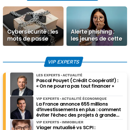
Cybersécurité : les
Alerte phishing :
mots de passe
les jeunes de cette
sont toujours
région française
aussi nuls
menacés
VIP EXPERTS
LES EXPERTS
ACTUALITÉ
Pascal Pouyet (Crédit Coopératif) :
« On ne pourra pas tout financer »
VIP EXPERTS
ACTUALITÉ ÉCONOMIQUE
La France annonce 655 millions
d’investissements en plus : comment
éviter l’échec des projets à grande
échelle ?
VIP EXPERTS
IMMOBILIER
Viager mutualisé vs SCPI :