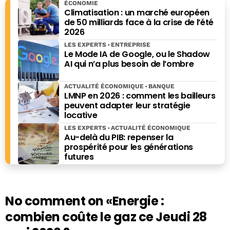
ÉCONOMIE
tour de Economie Matin, version papier. Éditorialiste
Climatisation : un marché européen
économique sur
Sud Radio
de 2016 à 2018, Il a également
de 50 milliards face à la crise de l’été
2026
présenté le « Mag de l’Eco » sur
RTL
de 2016 à 2019, et
« Questions au saut du lit » toujours sur
RTL
, jusqu’en
LES EXPERTS
ENTREPRISE
Le Mode IA de Google, ou le Shadow
septembre 2021. Jean-Baptiste Giraud est également
AI qui n’a plus besoin de l’ombre
l'auteur de nombreux ouvrages, dont « Dernière crise
avant l’Apocalypse », paru chez Ring en 2021, mais aussi
ACTUALITÉ ÉCONOMIQUE
BANQUE
de "Combien ça coute, combien ça rapporte" (Eyrolles),
LMNP en 2026 : comment les bailleurs
"Les grands esprits ont toujours tort", "Pourquoi les
peuvent adapter leur stratégie
rayures ont-elles des zèbres", "Pourquoi les bois ont-ils
locative
des cerfs", "Histoires bêtes" (Editions du Moment) ou
LES EXPERTS
ACTUALITÉ ÉCONOMIQUE
encore du " Guide des bécébranchés" (L'Archipel).
Au-delà du PIB: repenser la
prospérité pour les générations
futures
No comment on
«Energie :
combien coûte le gaz ce Jeudi 28